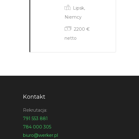
Lipsk,
Niemcy
2200 €
netto
Kontakt
Rekrutacja:
791 553 881
784 000 305
biuro@werker.pl