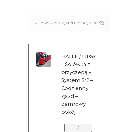
HALLE / LIPSK
– Solówka z
przyczepą –
System 2/2 –
Codzienny
zjazd –
darmowy
pokój
2 / 2