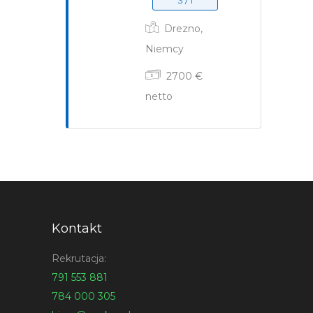
3 / 1
Drezno,
Niemcy
2700 €
netto
Kontakt
Rekrutacja:
791 553 881
784 000 305