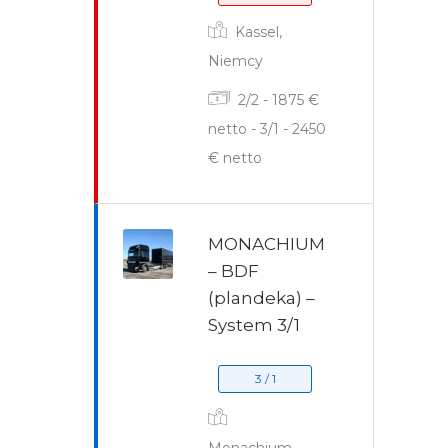
Kassel,
Niemcy
2/2 - 1875 €
netto - 3/1 - 2450
€ netto
MONACHIUM
– BDF
(plandeka) –
System 3/1
3 / 1