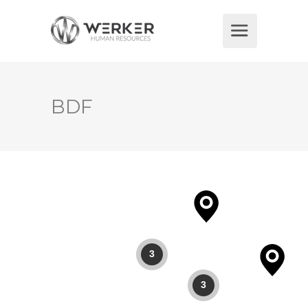
BDF
3
3