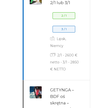
2/1 lub 3/1
2 / 1
3 / 1
Lipsk,
Niemcy
2/1 - 2600 €
netto - 3/1 - 2850
€ NETTO
GETYNGA –
BDF oś
skrętna –