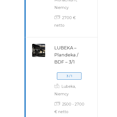
Monachium,
Niemcy
2700 €
netto
LUBEKA –
Plandeka /
BDF – 3/1
3 / 1
Lubeka,
Niemcy
2500 - 2700
€ netto