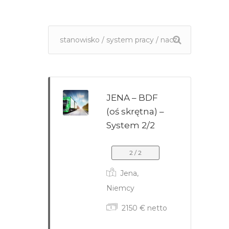
JENA – BDF
(oś skrętna) –
System 2/2
2 / 2
Jena,
Niemcy
2150 € netto