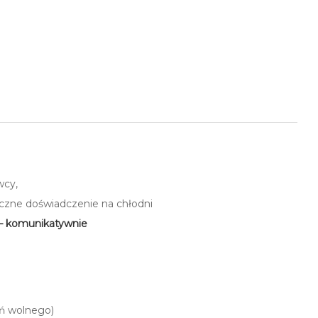
wcy,
czne doświadczenie na chłodni
 – komunikatywnie
eń wolnego)