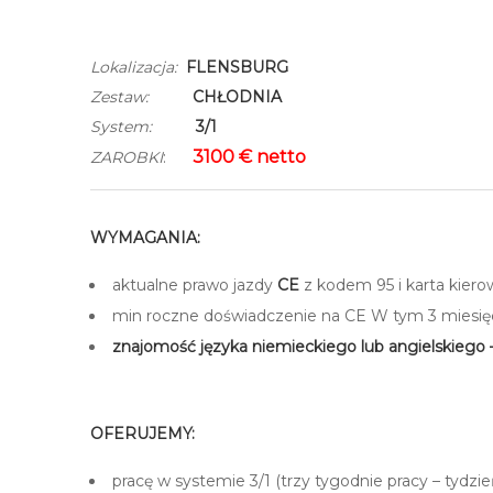
Lokalizacja:
FLENSBURG
Zestaw:
CHŁODNIA
System:
3/1
3100 € netto
ZAROBKI
:
WYMAGANIA:
aktualne prawo jazdy
CE
z kodem 95 i karta kiero
min roczne doświadczenie na CE W tym 3 miesię
znajomość języka niemieckiego lub angielskiego
–
OFERUJEMY:
pracę w systemie 3/1 (trzy tygodnie pracy – tydzi