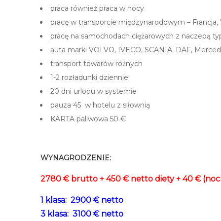
praca również praca w nocy
pracę w transporcie międzynarodowym – Francja, W
pracę na samochodach ciężarowych z naczepą ty
auta marki VOLVO, IVECO, SCANIA, DAF, Merce
transport towarów różnych
1-2 rozładunki dziennie
20 dni urlopu w systemie
pauza 45 w hotelu z siłownią
KARTA paliwowa 50 €
–
WYNAGRODZENIE:
2780 € brutto + 450 € netto diety + 40 € (nock
1 klasa: 2900 € netto
3 klasa: 3100 € netto