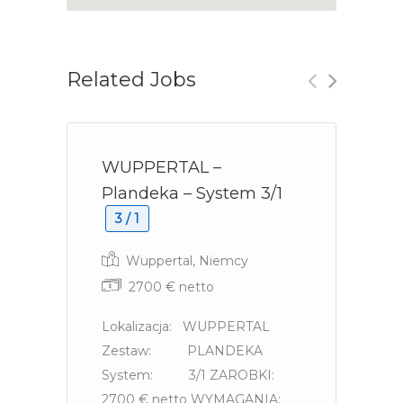
Related Jobs
WUPPERTAL –
N
Plandeka – System 3/1
p
3 / 1
Wuppertal, Niemcy
2700 € netto
2
Lokalizacja: WUPPERTAL
Zestaw: PLANDEKA
L
System: 3/1 ZAROBKI:
Z
2700 € netto WYMAGANIA:
C