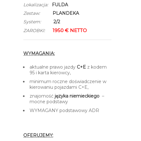
Lokalizacja:
FULDA
Zestaw:
PLANDEKA
System:
2/2
1950 € NETTO
ZAROBKI:
WYMAGANIA:
aktualne prawo jazdy
C+E
z kodem
95 i karta kierowcy,
minimum roczne doświadczenie w
kierowaniu pojazdami C+E,
znajomość
języka niemieckiego
–
mocne podstawy
WYMAGANY podstawowy ADR
–
OFERUJEMY: