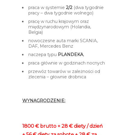
praca w systemie
2/2
(dwa tygodnie
pracy – dwa tygodnie wolnego)
pracę w ruchu krajowym oraz
międzynarodowym (Holandia,
Belgia)
nowoczesne auta marki SCANIA,
DAF, Mercedes Benz
naczepa typu
PLANDEKA
,
praca głównie w godzinach nocnych
przewóz towarów w zależności od
zlecenia – głownie drobnica
–
WYNAGRODZENIE:
–
1800 € brutto + 28 € diety / dzień
+ 56 € diety za sobotę + 28 € za