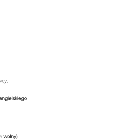
wcy,
angielskiego
eń wolny)