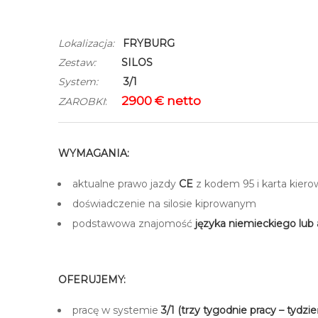
Lokalizacja:
FRYBURG
Zestaw:
SILOS
System:
3/1
2900 € netto
ZAROBKI
:
WYMAGANIA:
aktualne prawo jazdy
CE
z kodem 95 i karta kiero
doświadczenie na silosie kiprowanym
podstawowa znajomość
języka niemieckiego lub 
–
OFERUJEMY:
pracę w systemie
3/1 (trzy tygodnie pracy – tydzi