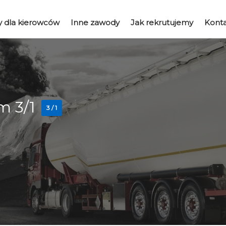
y dla kierowców
Inne zawody
Jak rekrutujemy
Kont
m 3/1
3 / 1