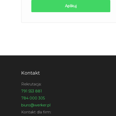
Aplikuj
Kontakt
Rekrutacja:
791 553 881
784 000 305
biuro@werker.pl
Kontakt dla firm: